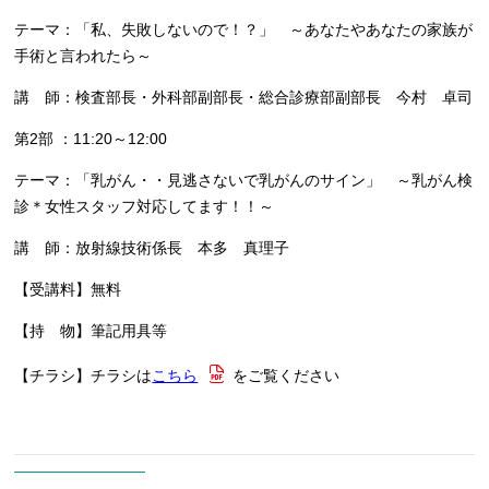
テーマ：「私、失敗しないので！？」 ～あなたやあなたの家族が
手術と言われたら～
講 師：検査部長・外科部副部長・総合診療部副部長 今村 卓司
第2部 ：11:20～12:00
テーマ：「乳がん・・見逃さないで乳がんのサイン」 ～乳がん検
診＊女性スタッフ対応してます！！～
講 師：放射線技術係長 本多 真理子
【受講料】無料
【持 物】筆記用具等
【チラシ】チラシは
こちら
をご覧ください