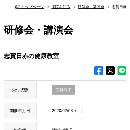
トップページ
病院を知る
研修会・講演会
志賀日赤
研修会・講演会
志賀日赤の健康教室
受付状態
受付終了
開催年月日
2020/02/08（土）
対象者
地域の皆様