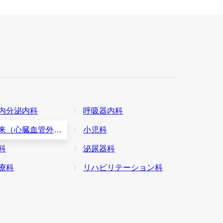
内分泌内科
呼吸器内科
来（心臓血管外科）
小児科
科
泌尿器科
療科
リハビリテーション科