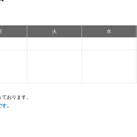
整形外科
災害に対する備
総合診療科
入札・契約情報
月
火
水
診
どで輸血を拒否される患者
ついて
っております。
です。