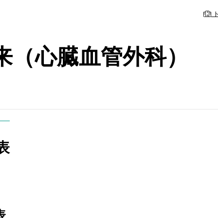
ト
来（心臓血管外科）
表
内
の事前予約システム
休診・代診のお
理念・基本方針
内
糖尿病内分泌内科
幹部紹介
照会簡素化プロトコルにつ
専門外来（心臓血管外科）
志賀日赤だより
表