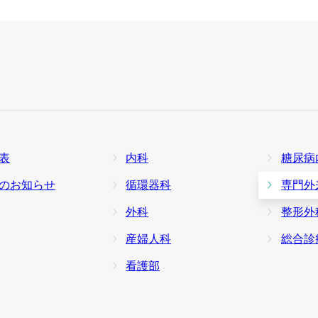
表
内科
糖尿病
のお知らせ
循環器科
専門外
外科
整形外
産婦人科
総合診
看護部