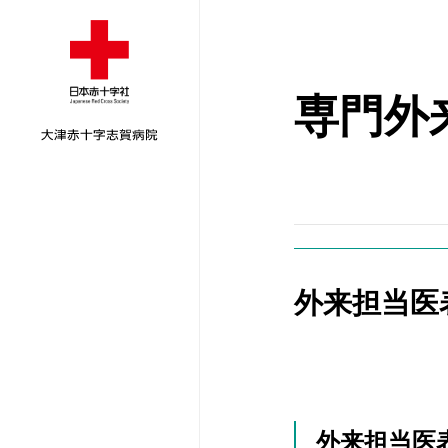
専門外
外来担当医
外来受診のご案
入院のご案内
外来担当医表
ごあいさつ
ご紹介患者さん
救急受診のご案
面会のご案内
内科
病院概要
志賀日赤だより
外来担当医表
循環器科
医療相談
院外処方箋疑義
外来担当医
いて