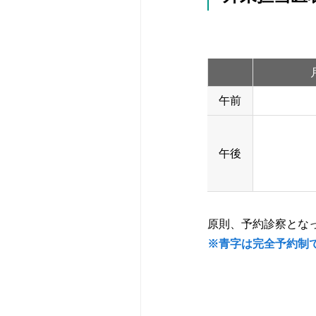
休診のお知らせ
外科
研修会・講演会
予防接種
産婦人科
赤十字について
人間ドック・健
看護部
当院の取り組み
午前
宗教上の理由な
午後
さんへ
かかりつけ医に
原則、予約診察とな
※青字は完全予約制