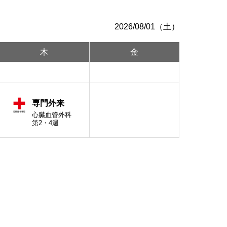
え
泌尿器科
2026/08/01（土）
リハビリテーション科
木
金
専門外来
心臓血管外科
第2・4週