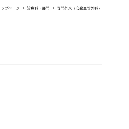
ップページ
診療科・部門
専門外来（心臓血管外科）
知らせ
呼吸器内科
小児科