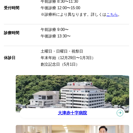
午前診療
8:30〜11:30
受付時間
午後診療
12:00〜15:00
※診療科により異なります。詳しくは
こちら
。
午前診療
9:00〜
診療時間
午後診療
13:30〜
土曜日・日曜日・祝祭日
休診日
年末年始（12月29日〜1月3日）
創立記念日（5月1日）
大津赤十字病院