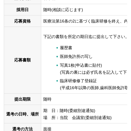
採用日
随時(相談に応じます)
応募資格
医療法第16条の2に基づく臨床研修を終え、内
下記の書類を所定の期日迄に提出して下さい。
履歴書
医師免許所の写し
応募書類
写真1枚(申込書に貼付)
(写真の裏には必ず氏名を記入して下さ
臨床研修修了登録証
(平成16年以降の医師,歯科医師免許取
提出期限
随時
期 日：随時(委細別途通知)
選考の日時、場所
場 所：当院 会議室(委細別途通知)
選考の方法
面接