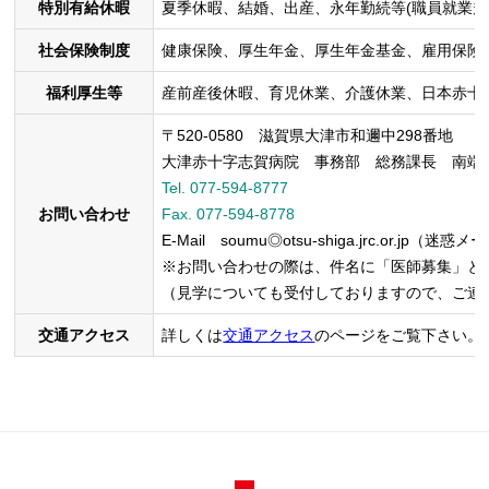
特別有給休暇
夏季休暇、結婚、出産、永年勤続等(職員就業規
社会保険制度
健康保険、厚生年金、厚生年金基金、雇用保険
福利厚生等
産前産後休暇、育児休業、介護休業、日本赤十
〒520-0580 滋賀県大津市和邇中298番地
大津赤十字志賀病院 事務部 総務課長 南端
Tel. 077-594-8777
お問い合わせ
Fax. 077-594-8778
E-Mail soumu◎otsu-shiga.jrc.o
※お問い合わせの際は、件名に「医師募集」と
（見学についても受付しておりますので、ご連
交通アクセス
詳しくは
交通アクセス
のページをご覧下さい。