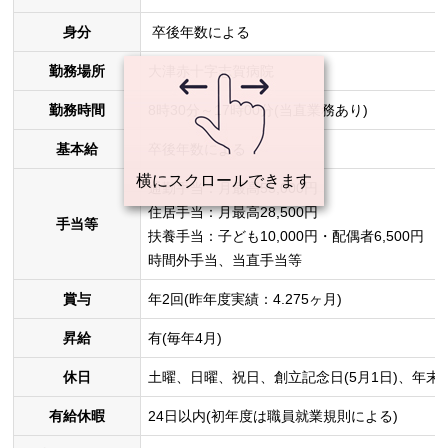
身分
卒後年数による
勤務場所
大津赤十字志賀病院
勤務時間
8時30分～17時00分(当直業務あり)
基本給
卒後年数による
通勤手当：月最高55,000円
住居手当：月最高28,500円
手当等
扶養手当：子ども10,000円・配偶者6,500円
時間外手当、当直手当等
賞与
年2回(昨年度実績：4.275ヶ月)
昇給
有(毎年4月)
休日
土曜、日曜、祝日、創立記念日(5月1日)、年末年始
有給休暇
24日以内(初年度は職員就業規則による)