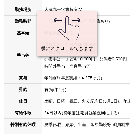
勤務場所
大津赤十字志賀病院
勤務時間
8時30分～17時00分(当直業務あり)
基本給
卒後年数による
通勤手当：月最高55,000円
住居手当：月最高28,500円
手当等
扶養手当：子ども10,000円・配偶者6,500円
時間外手当、当直手当等
賞与
年2回(昨年度実績：4.275ヶ月)
昇給
有(毎年4月)
休日
土曜、日曜、祝日、創立記念日(5月1日)、年末年始
有給休暇
24日以内(初年度は職員就業規則による)
特別有給休暇
夏季休暇、結婚、出産、永年勤続等(職員就業規