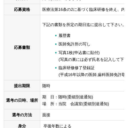
応募資格
医療法第16条の2に基づく臨床研修を終え、内
下記の書類を所定の期日迄に提出して下さい。
履歴書
医師免許所の写し
応募書類
写真1枚(申込書に貼付)
(写真の裏には必ず氏名を記入して下さ
臨床研修修了登録証
(平成16年以降の医師,歯科医師免許取
提出期限
随時
期 日：随時(委細別途通知)
選考の日時、場所
場 所：当院 会議室(委細別途通知)
選考の方法
面接
身分
卒後年数による